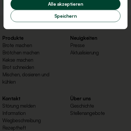
Alle akzeptieren
Speichern
Produkte
Neuigkeiten
Brote machen
Presse
Brötchen machen
Aktualisierung
Kekse machen
Brot schneiden
Mischen, dosieren und
kühlen
Kontakt
Über uns
Störung melden
Geschichte
Information
Stellenangebote
Wegbeschreibung
Rezeptheft