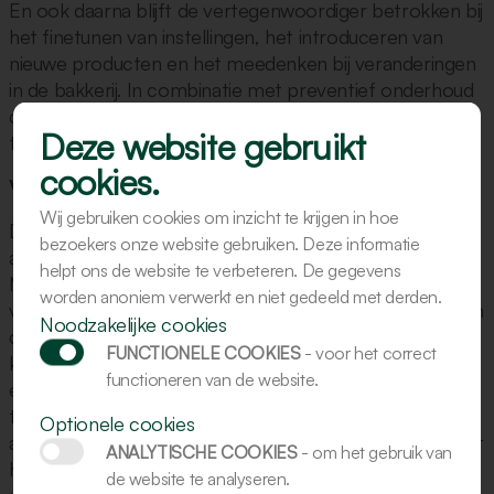
En ook daarna blijft de vertegenwoordiger betrokken bij
het finetunen van instellingen, het introduceren van
nieuwe producten en het meedenken bij veranderingen
in de bakkerij. In combinatie met preventief onderhoud
door de servicedienst ontstaat een totaalpakket waarin
Deze website gebruikt
techniek en ondersteuning samenkomen.
cookies.
Versterking door de bakkerijdeskundige
Wij gebruiken cookies om inzicht te krijgen in hoe
De dienstverlening van de vertegenwoordigers wordt
bezoekers onze website gebruiken. Deze informatie
aangevuld door de bakkerijdeskundige van Kalmeijer.
helpt ons de website te verbeteren. De gegevens
Met zijn diepgaande vakkennis ondersteunt hij
worden anoniem verwerkt en niet gedeeld met derden.
vertegenwoordigers bij complexe vraagstukken rondom
Noodzakelijke cookies
deeg, recepturen en productkwaliteit. Hij denkt mee bij
FUNCTIONELE COOKIES
- voor het correct
klanttrajecten, beoordeelt toepassingen in de praktijk
functioneren van de website.
en vertaalt wensen van de bakker naar concrete,
technisch haalbare oplossingen. Hierdoor wordt het
Optionele cookies
advies richting de bakker nog beter onderbouwd en sluit
ANALYTISCHE COOKIES
- om het gebruik van
het optimaal aan bij het ambacht en de dagelijkse
de website te analyseren.