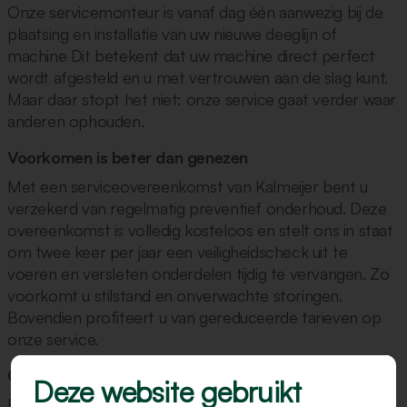
Onze servicemonteur is vanaf dag één aanwezig bij de
plaatsing en installatie van uw nieuwe deeglijn of
machine Dit betekent dat uw machine direct perfect
wordt afgesteld en u met vertrouwen aan de slag kunt.
Maar daar stopt het niet: onze service gaat verder waar
anderen ophouden.
Voorkomen is beter dan genezen
Met een serviceovereenkomst van Kalmeijer bent u
verzekerd van regelmatig preventief onderhoud. Deze
overeenkomst is volledig kosteloos en stelt ons in staat
om twee keer per jaar een veiligheidscheck uit te
voeren en versleten onderdelen tijdig te vervangen. Zo
voorkomt u stilstand en onverwachte storingen.
Bovendien profiteert u van gereduceerde tarieven op
onze service.
Ondersteuning – dag en nacht
Deze website gebruikt
Een storing komt nooit gelegen, maar dankzij ons