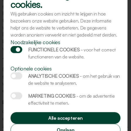
cookies.
serviceovereenkomst staat hulp altijd binnen
handbereik. Overdag én ’s nachts kunt u rekenen op
Wij gebruiken cookies om inzicht te krijgen in hoe
telefonische ondersteuning om problemen snel te
bezoekers onze website gebruiken. Deze informatie
verhelpen. Is er toch een monteur nodig op locatie?
helpt ons de website te verbeteren. De gegevens
Dan zorgen wij ervoor dat hij zo snel mogelijk bij u in de
worden anoniem verwerkt en niet gedeeld met derden.
bakkerij staat, zodat het brood ’s ochtends vers in de
Noodzakelijke cookies
winkel ligt.
FUNCTIONELE COOKIES
- voor het correct
functioneren van de website.
Twee jaar volledige garantie
Optionele cookies
Bij aanschaf van een nieuwe machine met
ANALYTISCHE COOKIES
- om het gebruik van
serviceovereenkomst profiteert u van twee jaar
de website te analyseren.
volledige garantie op voorrijkosten, arbeidsloon en
onderdelen. Geen verrassingen, alleen zekerheid.
MARKETING COOKIES
- om de advertentie
Betrouwbaarheid waarop u kunt bouwen
effectiviteit te meten.
Onze service is uniek in de branche. Wij weten hoe
Alle accepteren
cruciaal een soepele (nacht)planning is voor bakkers en
zetten ons in om uw machines in topconditie te houden.
Opslaan