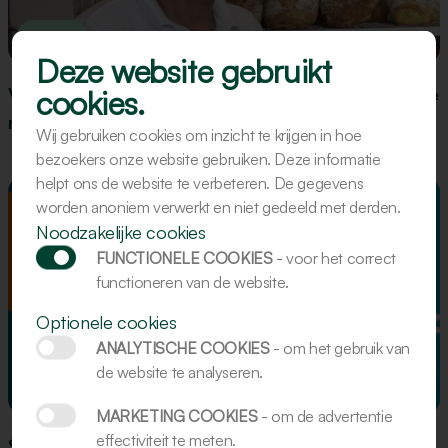
Update
Deze website gebruikt
cookies.
Van bakker tot bakkerijdeskundige: de man achter de
machine
Wij gebruiken cookies om inzicht te krijgen in hoe
bezoekers onze website gebruiken. Deze informatie
helpt ons de website te verbeteren. De gegevens
worden anoniem verwerkt en niet gedeeld met derden.
Noodzakelijke cookies
FUNCTIONELE COOKIES
- voor het correct
functioneren van de website.
Optionele cookies
ANALYTISCHE COOKIES
- om het gebruik van
de website te analyseren.
Evenement
MARKETING COOKIES
- om de advertentie
effectiviteit te meten.
Südback 2026 - Stuttgart