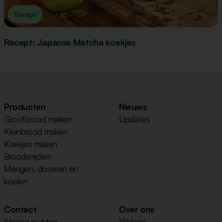
Recept
Recept: Japanse Matcha koekjes
Producten
Nieuws
Grootbrood maken
Updates
Kleinbrood maken
Koekjes maken
Broodsnijden
Mengen, doseren en
koelen
Contact
Over ons
Storing melden
Historie