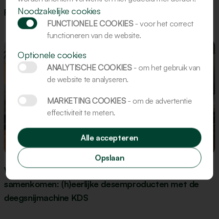
Noodzakelijke cookies
Recept: Gingerbread figuren
FUNCTIONELE COOKIES
- voor het correct
functioneren van de website.
Optionele cookies
ANALYTISCHE COOKIES
- om het gebruik van
de website te analyseren.
MARKETING COOKIES
- om de advertentie
effectiviteit te meten.
Alle accepteren
Update
Opslaan
Wanneer ingrediëntenkennis en machine-expertise
samenkomen: (h)eerlijke desemproducten met de
deegsnijmachine KDS