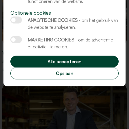
functioneren van de website.
Optionele cookies
ANALYTISCHE COOKIES
- om het gebruik van
de website te analyseren.
Update
MARKETING COOKIES
- om de advertentie
effectiviteit te meten.
Wanneer ingrediëntenkennis en machine-expertise
samenkomen: (h)eerlijke desemproducten met de
Alle accepteren
deegsnijmachine KDS
Opslaan