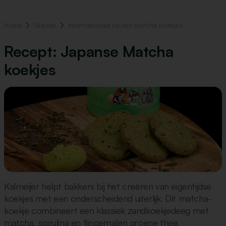
Home
Nieuws
Internationaal recept matcha koekjes
Recept: Japanse Matcha
koekjes
Kalmeijer helpt bakkers bij het creëren van eigentijdse
koekjes met een onderscheidend uiterlijk. Dit matcha-
koekje combineert een klassiek zandkoekjedeeg met
matcha, spirulina en fijngemalen groene thee.