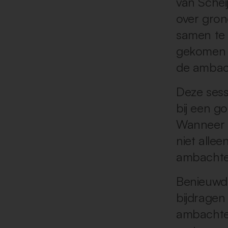
van Schei
over gron
samen te 
gekomen d
de ambach
Deze sess
bij een g
Wanneer d
niet allee
ambachtel
Benieuwd 
bijdragen
ambachtel