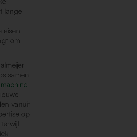
ke
t lange
e eisen
agt om
almeijer
tos samen
jmachine
nieuwe
len vanuit
pertise op
erwijl
iek