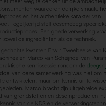
niet meer weg te denken uit de ambachtelij
 Consumenten waarderen de rijke smaak, he
ieproces en het authentieke karakter van
d. Tegelijkertijd stelt desemdeeg specifiek
roductieproces. Een goede verwerking vra
n zowel de ingrediënten als de techniek.
e gedachte kwamen Erwin Tweebeeke van K
achines en Marco van Scheijndel van Pura
praktische kennissessie rondom de
deegsni
 doel van deze samenwerking was niet om 
te ontwikkelen, maar om kennis uit te wisse
gebieden. Marco bracht zijn uitgebreide ex
d van grondstoffen en desemproducten in, t
n kennis van de KDS en de verwerkingstechn