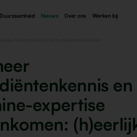
Duurzaamheid
Nieuws
Over ons
Werken bij
eerlijke desemproducten met de deegsnijmachine kds
eer
diëntenkennis en
ine-expertise
nkomen: (h)eerlij