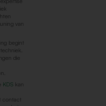
expertise
iek
chten
uning van
ing begint
 techniek.
ngen die
en.
de
KDS
kan
t contact