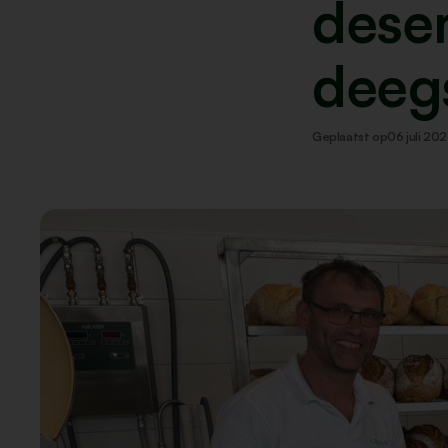
dese
deeg
Geplaatst op
06 juli 20