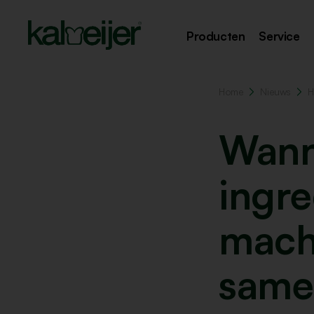
Producten
Service
Home
Nieuws
H
Wann
ingre
mach
same