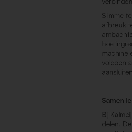
verbinden
Slimme t
afbreuk t
ambachtel
hoe ingre
machine e
voldoen 
aansluiten
Samen le
Bij Kalme
delen. D