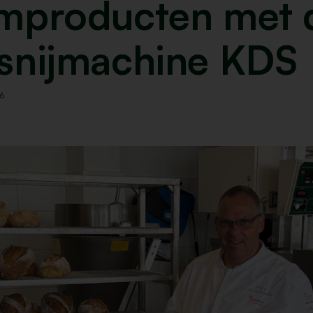
mproducten met 
snijmachine KDS
26