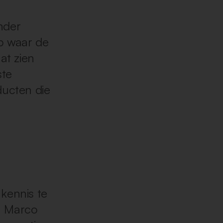
nder
p waar de
at zien
ste
ducten die
n
 kennis te
n Marco