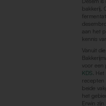
Desem is 
bakkerij.
fermentat
desembroo
aan het p
kennis va
Vanuit di
Bakkerijm
voor een 
KDS
. Het
recepten 
beide vak
het gebie
Erwin zij