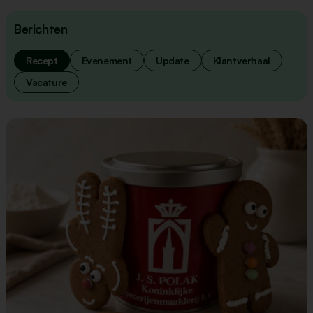
Berichten
Recept
Evenement
Update
Klantverhaal
Vacature