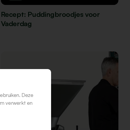
Recept: Puddingbroodjes voor
Vaderdag
gebruiken. Deze
em verwerkt en