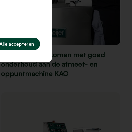
Update
Alle accepteren
Storingen voorkomen met goed
onderhoud aan de afmeet- en
oppuntmachine KAO