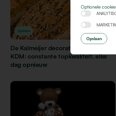
Optionele cookie
ANALYTIS
MARKETI
Update
Opslaan
De Kalmeijer decoratie machine
KDM: constante topkwaliteit, elke
dag opnieuw