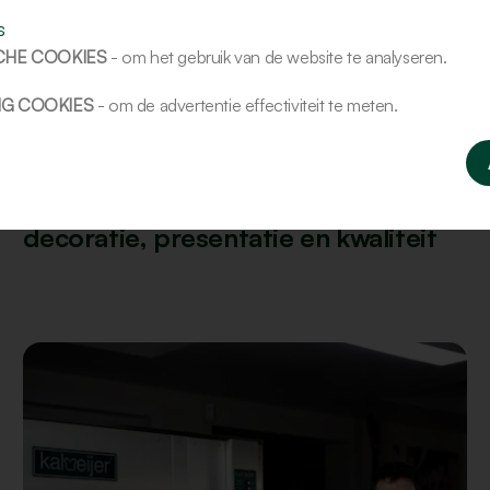
s
CHE COOKIES
- om het gebruik van de website te analyseren.
NG COOKIES
- om de advertentie effectiviteit te meten.
Update
De ambachtelijke markt innoveert:
decoratie, presentatie en kwaliteit