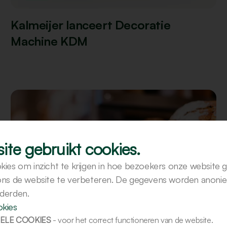
Kalmeijer lanceert Decoratie
Machine KDM
ite gebruikt cookies.
kies om inzicht te krijgen in hoe bezoekers onze website 
 ons de website te verbeteren. De gegevens worden anoni
 derden.
okies
ELE COOKIES
- voor het correct functioneren van de website.