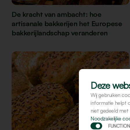
De kracht van ambacht: hoe
artisanale bakkerijen het Europese
bakkerijlandschap veranderen
Deze webs
Wij gebruiken coo
informatie helpt
niet gedeeld met
Noodzakelijke co
FUNCTION