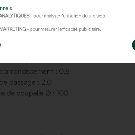
nnels
ANALYTIQUES
- pour analyser l'utilisation du site web.
 de la machine
 MARKETING
- pour mesurer l'efficacité publicitaire.
ent des rouleaux : 4
 du poids : 55
 de coupelle : 10–11
’arrondissement : 0,8
de passage : 2,0
e de coupelle Ø : 100