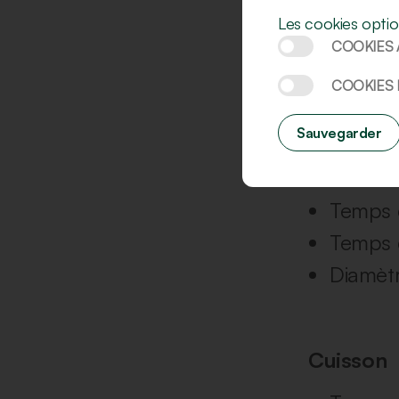
Les cookies optio
COOKIES 
Réglages
COOKIES
Écartem
Sauvegarder
Réglage
Hauteur
Temps d
Temps 
Diamètr
Cuisson