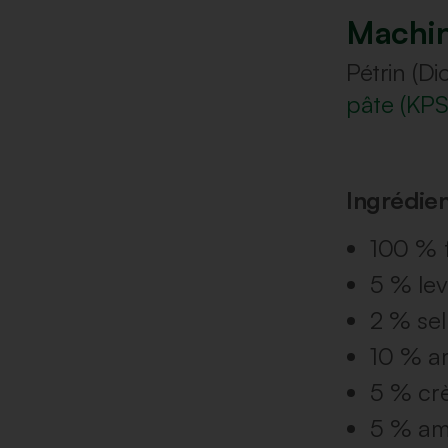
Machi
Pétrin (Di
pâte (KPS
Ingrédie
100 % 
5 % le
2 % se
10 % am
5 % cr
5 % amé