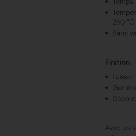
Temps d
Tempéra
260 °C 
Sans v
Finition
Laisser
Garnir 
Décore
Avec les 