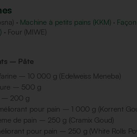
nes
osna) ·
Machine à petits pains (KKM)
·
Façon
)
· Four (MIWE)
nts – Pâte
farine – 10 000 g (Edelweiss Meneba)
vure – 500 g
l – 200 g
éliorant pour pain – 1 000 g (Korrent Go
ème de pain – 250 g (Cramix Goud)
liorant pour pain – 250 g (White Rolls Po