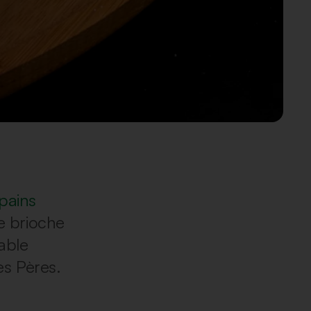
pains
se brioche
table
es Pères.