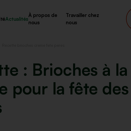
À propos de
Travailler chez
ité
Actualités
nous
nous
Recette brioches creme fete peres
te : Brioches à la
 pour la fête des
s