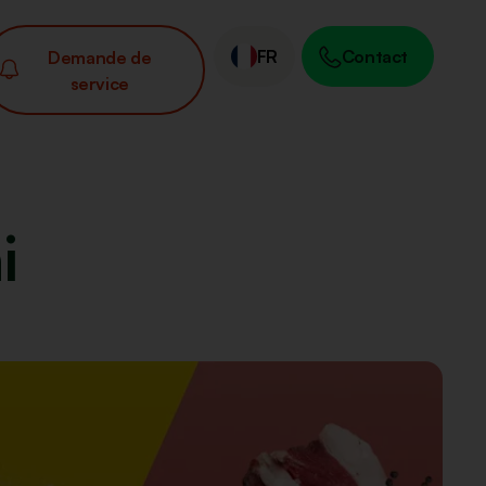
FR
Contact
Demande de
service
i