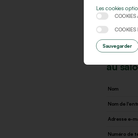
Et bien s
Les cookies optio
supplémen
COOKIES 
COOKIES
Sauvegarder
Donnez-
au sal