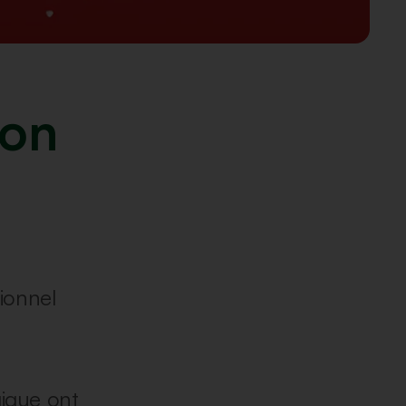
ion
ionnel
gique ont