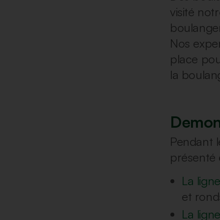
visité no
boulanger
Nos exper
place pour
la boulan
Demons
Pendant l
présenté 
La lign
et rond
La lign