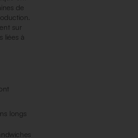
hines de
roduction.
ent sur
s liées à
ont
ns longs
 sandwiches