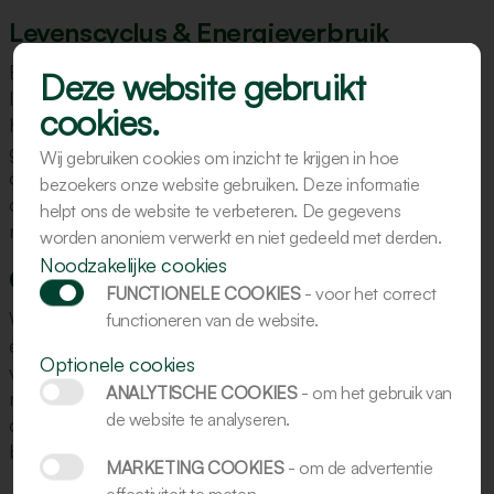
Levenscyclus & Energieverbruik
Een Kalmeijer-machine gaat lang mee en is na een lang
Deze website gebruikt
leven bij de bakker vaak nog geschikt voor revisie. Door
cookies.
hergebruik voorkomen we 24,9% CO₂-impact. Het
grootste deel van de milieu-impact (70,9%) komt uit
Wij gebruiken cookies om inzicht te krijgen in hoe
operationeel energieverbruik in de bakkerij. Kalmeijer
bezoekers onze website gebruiken. Deze informatie
ontwikkelt daarom zuinigere machines met efficiëntere
helpt ons de website te verbeteren. De gegevens
motoren en verlichting.
worden anoniem verwerkt en niet gedeeld met derden.
Noodzakelijke cookies
Closed Loop & Revisie
FUNCTIONELE COOKIES
- voor het correct
We hergebruiken onderdelen van ingeruilde machines
functioneren van de website.
en werken aan een circulair servicepakket voor
Optionele cookies
verbruiksmaterialen zoals doeken en lampen. Sommige
ANALYTISCHE COOKIES
- om het gebruik van
machines zijn uitsluitend als revisiemodel beschikbaar,
de website te analyseren.
op die manier besparen we kosten maar veel
belangrijker: ons milieu.
MARKETING COOKIES
- om de advertentie
effectiviteit te meten.