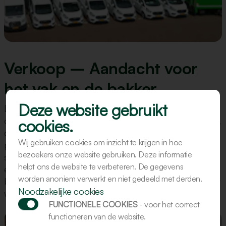
Verkoop – Aandacht voor
het vak en de bakker
Deze website gebruikt
De verkoopafdeling van Kalmeijer adviseert bakkers
over machines die hun werk ondersteunen. We luisteren,
cookies.
denken mee en bieden oplossingen die passen bij de
Wij gebruiken cookies om inzicht te krijgen in hoe
praktijk. Dankzij samenwerking met R&D, assemblage en
bezoekers onze website gebruiken. Deze informatie
service weten we wat technisch mogelijk is. Vertrouwen
helpt ons de website te verbeteren. De gegevens
en betrokkenheid staan centraal. Werken bij verkoop
worden anoniem verwerkt en niet gedeeld met derden.
betekent relaties opbouwen en bijdragen aan efficiënter
Noodzakelijke cookies
werken in de bakkerij, met respect voor het ambacht.
FUNCTIONELE COOKIES
- voor het correct
functioneren van de website.