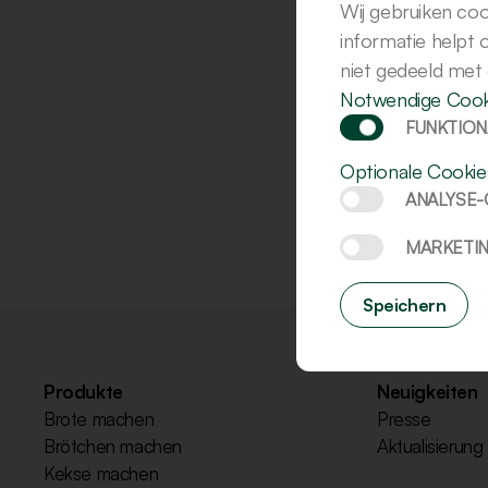
Wij gebruiken coo
informatie helpt
niet gedeeld met
Notwendige Cook
FUNKTION
Optionale Cookie
ANALYSE
MARKETI
Speichern
Produkte
Neuigkeiten
Brote machen
Presse
Brötchen machen
Aktualisierung
Kekse machen