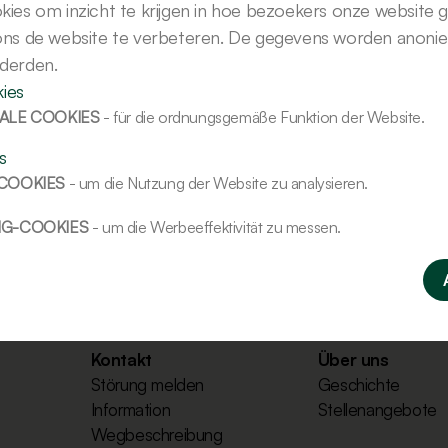
kies om inzicht te krijgen in hoe bezoekers onze website 
 ons de website te verbeteren. De gegevens worden anoni
 derden.
ies
ALE COOKIES
- für die ordnungsgemäße Funktion der Website.
s
-COOKIES
- um die Nutzung der Website zu analysieren.
NG-COOKIES
- um die Werbeeffektivität zu messen.
Kontakt
Über uns
Störung melden
Geschichte
Information
Stellenangebote
Wegbeschreibung