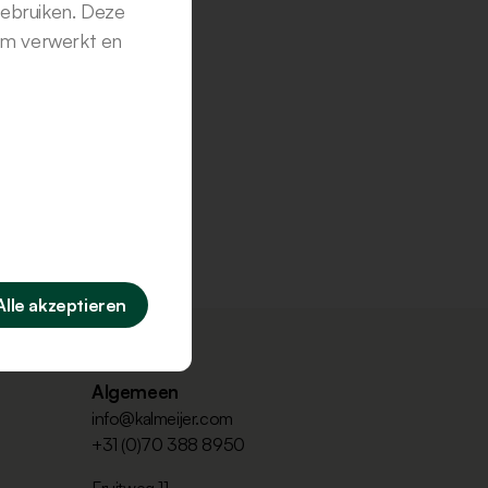
gebruiken. Deze
em verwerkt en
Alle akzeptieren
Algemeen
info@kalmeijer.com
+31 (0)70 388 8950