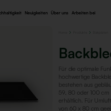
hhaltigkeit
Neuigkeiten
Über uns
Arbeiten bei
Home
Produkte
Bakplaten
Backble
Für die optimale Fu
hochwertige Backble
bestehen aus gebläu
59, 80 oder 100 cm 
erhältlich. Für Umlu
von 60 x 80 cm geei