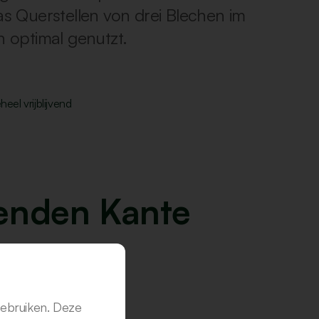
s Querstellen von drei Blechen im
 optimal genutzt.
eel vrijblijvend
henden Kante
gebruiken. Deze