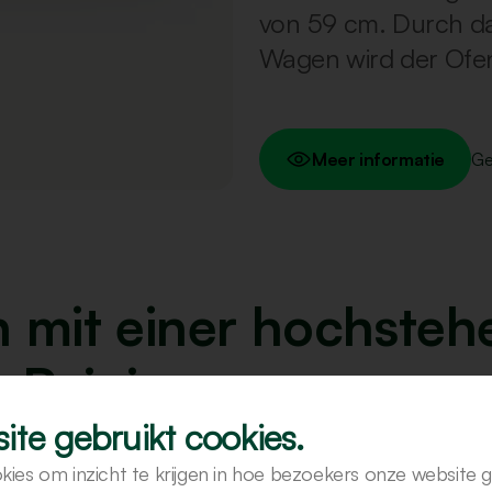
von 59 cm. Durch da
Wagen wird der Ofen
Meer informatie
Geh
ch mit einer hochste
e Reinigung.
ite gebruikt cookies.
kies om inzicht te krijgen in hoe bezoekers onze website 