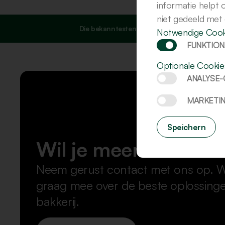
informatie helpt
niet gedeeld met
Die bekanntesten Kekse
Notwendige Cook
FUNKTION
Optionale Cookie
ANALYSE
MARKETI
Speichern
Wil je meer weten?
Neem gerust contact met ons op. 
graag mee over de beste oplossing
bakkerij.