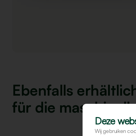
Ebenfalls erhältli
für die maschinell
Deze webs
Wij gebruiken coo