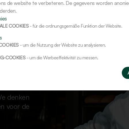
 ons de website te verbeteren. De gegevens worden anoni
 derden.
Kreative Maßanfertigungen möglich
ies
ALE COOKIES
- für die ordnungsgemäße Funktion der Website.
s
-COOKIES
- um die Nutzung der Website zu analysieren.
NG-COOKIES
- um die Werbeeffektivität zu messen.
We denken
en voor de