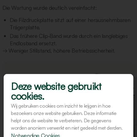
Die Wartung wurde deutlich vereinfacht:
Die Filzdruckplatte sitzt auf einer herausnehmbaren
Trägerplatte.
Das frühere Clip‑Band wurde durch ein langlebiges
Endlosband ersetzt.
→ Weniger Stillstand, höhere Betriebssicherheit.
Deze website gebruikt
cookies.
Wij gebruiken cookies om inzicht te krijgen in hoe
bezoekers onze website gebruiken. Deze informatie
helpt ons de website te verbeteren. De gegevens
worden anoniem verwerkt en niet gedeeld met derden.
Notwendige Cookies