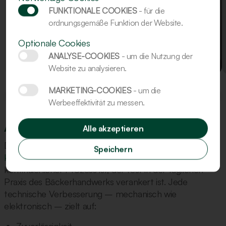
FUNKTIONALE COOKIES
- für die
ordnungsgemäße Funktion der Website.
Optionale Cookies
ANALYSE-COOKIES
- um die Nutzung der
Website zu analysieren.
Previous
Nex
MARKETING-COOKIES
- um die
Werbeeffektivität zu messen.
Go to slide 1
Go to slide 2
Go to slide 3
Abschließend
Alle akzeptieren
Die Entwicklung der
Zufalt- und Langwirkmaschine
Speichern
KVTO
zeigt, dass Innovation bei Kalmeijer ein
kontinuierlicher Prozess ist, der fest in der täglichen
Praxis des Bäckerhandwerks verankert ist. Jede
technische Verbesserung – mechanisch wie
elektronisch – zielt auf: