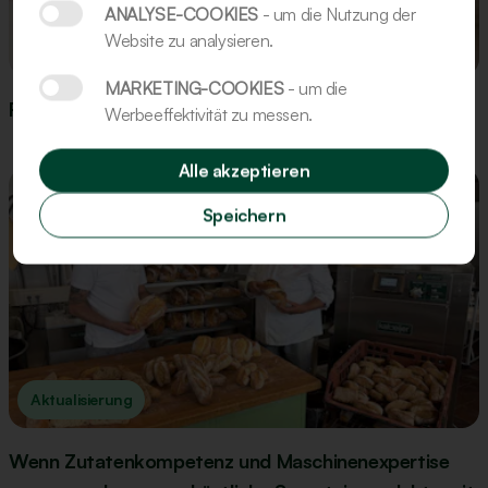
ANALYSE-COOKIES
- um die Nutzung der
Website zu analysieren.
Rezept
MARKETING-COOKIES
- um die
Rezept: Gingerbread-Figuren
Werbeeffektivität zu messen.
Alle akzeptieren
Speichern
Aktualisierung
Wenn Zutatenkompetenz und Maschinenexpertise