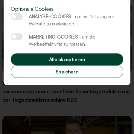
Optionale Cookies
ANALYSE-COOKIES
- um die Nutzung der
Website zu analysieren.
MARKETING-COOKIES
- um die
Werbeeffektivität zu messen.
Alle akzeptieren
Aktualisierung
Speichern
Wenn Zutatenkompetenz und Maschinenexpertise
zusammenkommen: köstliche Sauerteigprodukte mit
der Teigschneidemaschine KDS