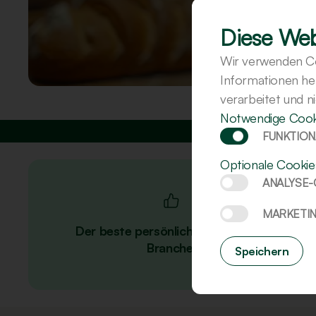
Diese Web
Wir verwenden Co
Informationen he
verarbeitet und n
Notwendige Cook
FUNKTION
Optionale Cookie
ANALYSE
MARKETI
Der beste persönliche Service der
Branche.
Speichern