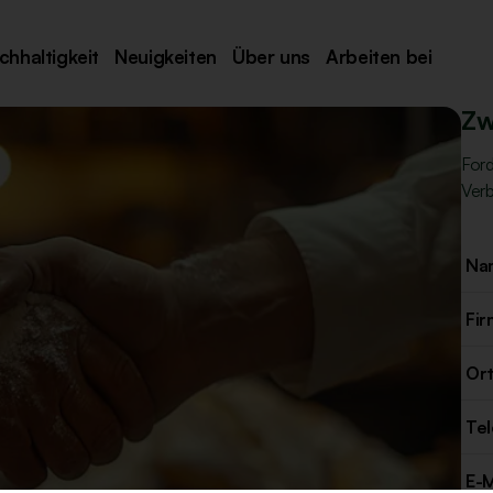
chhaltigkeit
Neuigkeiten
Über uns
Arbeiten bei
Zw
Ford
Verb