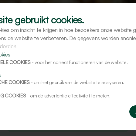
ite gebruikt cookies.
kies om inzicht te krijgen in hoe bezoekers onze website 
 ons de website te verbeteren. De gegevens worden anoni
 derden.
Email
Kantooruren (08:30 - 17:00)
okies
info@kalmeijer.com
+ 31 (0) 70 388 8950
ELE COOKIES
- voor het correct functioneren van de website.
s
CHE COOKIES
- om het gebruik van de website te analyseren.
NG COOKIES
- om de advertentie effectiviteit te meten.
Helpt met het optimaliseren van
receptuur.